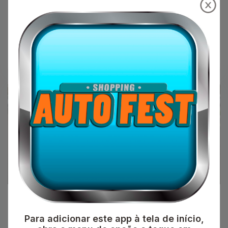
R$80.900,00
JEEP
2017
Vinho
FLEX
Alonge Motors
Para adicionar este app à tela de início,
CHEVROLET Vectra Hatch 2.0 4P FLEX GT