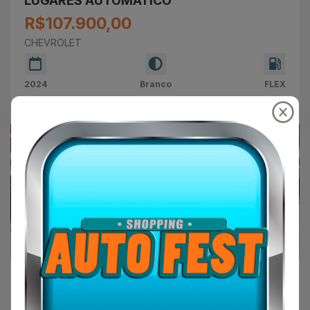
LUGARES AUTOMÁTICO
R$107.900,00
CHEVROLET
2024
Branco
FLEX
Armando Automóveis
LAND ROVER Discovery Sport 2.0 16V 4P