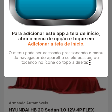
FLEX HSE SI4 TURBO AUTOMÁTICO 7
LUGARES
R$109.900,00
LAND ROVER
2015
Cinza
GAS
Para adicionar este app à tela de início,
abra o menu de opção e toque em
Adicionar a tela de início.
O menu pode ser acessado pressionando e menu
do navegador do aparelho se ele possuir, ou
tocando no ícone do topo à direita:
Armando Automóveis
HYUNDAI HB 20 Sedan 1.0 12V 4P FLEX