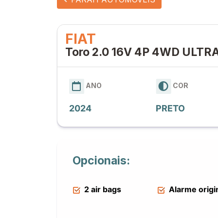
FIAT
Toro 2.0 16V 4P 4WD ULT
ANO
COR
2024
PRETO
Opcionais:
2 air bags
Alarme origi