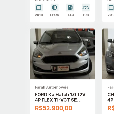
2018
Preto
FLEX
115k
201
Farah Automóveis
Far
FORD Ka Hatch 1.0 12V
CH
4P FLEX TI-VCT SE
4P
PLUS
AU
R$52.900,00
R