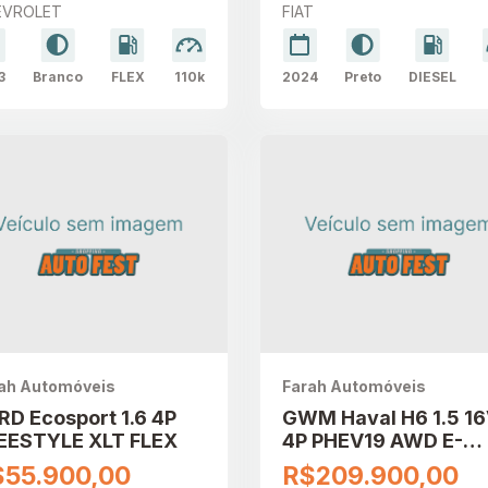
EVROLET
FIAT
3
Branco
FLEX
110k
2024
Preto
DIESEL
ah Automóveis
Farah Automóveis
RD Ecosport 1.6 4P
GWM Haval H6 1.5 1
EESTYLE XLT FLEX
4P PHEV19 AWD E-
TRACTION
$55.900,00
R$209.900,00
AUTOMÁTICO