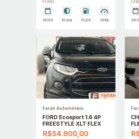
FORD
CH
2020
Prata
FLEX
105k
201
Farah Automóveis
Far
FORD Ecosport 1.6 4P
CH
FREESTYLE XLT FLEX
FL
R$54.900,00
R