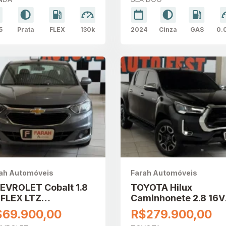
5
Prata
FLEX
130k
2024
Cinza
GAS
0.
ah Automóveis
Farah Automóveis
EVROLET Cobalt 1.8
TOYOTA Hilux
 FLEX LTZ
Caminhonete 2.8 16V
TOMÁTICO
SRX 4X4 TURBO DIE
$69.900,00
R$279.900,00
CABINE DUPLA