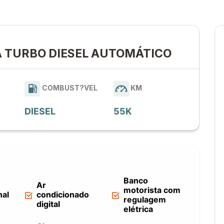
RA TURBO DIESEL AUTOMÁTICO
COMBUST?VEL
KM
DIESEL
55K
Banco
Ar
motorista com
nal
condicionado
regulagem
digital
elétrica