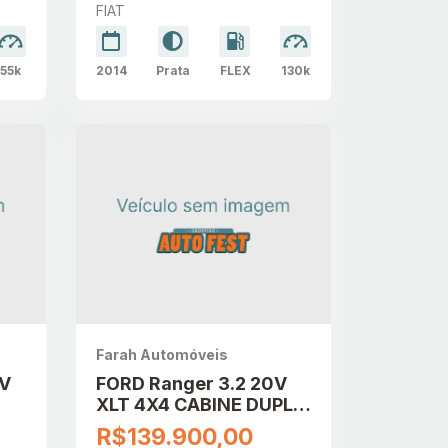
FIAT
55k
2014
Prata
FLEX
130k
Farah Automóveis
6V
FORD Ranger 3.2 20V
XLT 4X4 CABINE DUPLA
TURBO DIESEL
R$139.900,00
AUTOMÁTICO