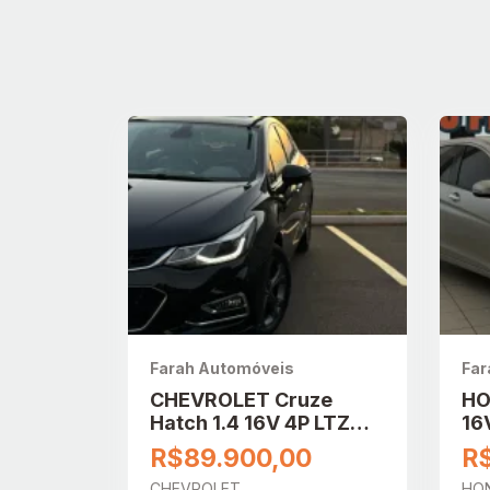
Farah Automóveis
Far
CHEVROLET Cruze
HO
Hatch 1.4 16V 4P LTZ
16
SPORT6 TURBO FLEX
AU
R$89.900,00
R$
AUTOMÁTICO
CHEVROLET
HO