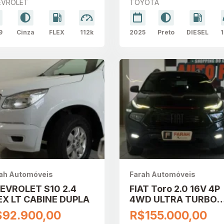
EVROLET
TOYOTA
AUTOMÁTICO
9
Cinza
FLEX
112k
2025
Preto
DIESEL
1
ah Automóveis
Farah Automóveis
EVROLET S10 2.4
FIAT Toro 2.0 16V 4P
EX LT CABINE DUPLA
4WD ULTRA TURBO
DIESEL AUTOMÁTIC
$92.900,00
R$155.000,00