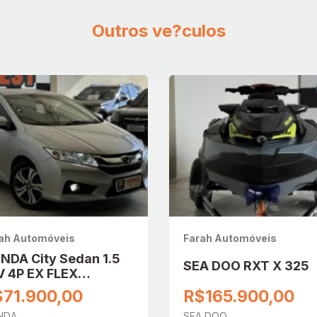
Outros ve?culos
ah Automóveis
Farah Automóveis
NDA City Sedan 1.5
SEA DOO RXT X 325
V 4P EX FLEX
TOMÁTICO
71.900,00
R$165.900,00
NDA
SEA DOO