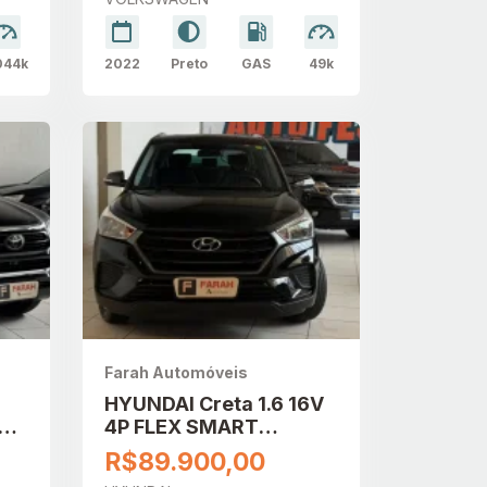
044k
2022
Preto
GAS
49k
Farah Automóveis
HYUNDAI Creta 1.6 16V
4P FLEX SMART
SEL
AUTOMÁTICO
R$89.900,00