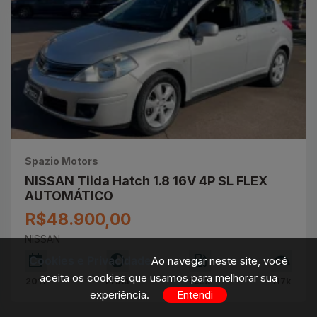
Spazio Motors
NISSAN Tiida Hatch 1.8 16V 4P SL FLEX
AUTOMÁTICO
R$48.900,00
NISSAN
Cookies e Privacidade
Ao navegar neste site, você
aceita os cookies que usamos para melhorar sua
2011
Prata
FLEX
117k
experiência.
Entendi