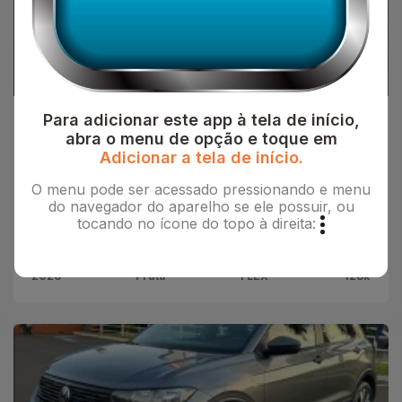
Para adicionar este app à tela de início,
Spazio Motors
abra o menu de opção e toque em
CHEVROLET Onix Sedan 1.0 12V 4P FLEX
Adicionar a tela de início.
LT PLUS TURBO AUTOMÁTICO
O menu pode ser acessado pressionando e menu
R$68.900,00
do navegador do aparelho se ele possuir, ou
tocando no ícone do topo à direita:
CHEVROLET
2020
Prata
FLEX
128k