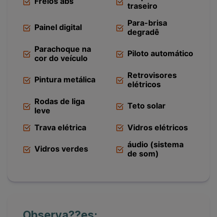
Freios abs
traseiro
Para-brisa
Painel digital
degradê
Parachoque na
Piloto automático
cor do veículo
Retrovisores
Pintura metálica
elétricos
Rodas de liga
Teto solar
leve
Trava elétrica
Vidros elétricos
áudio (sistema
Vidros verdes
de som)
Observa??es: