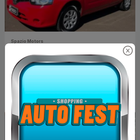
Spazio Motors
RENAULT Clio Hatch 1.0 16V 4P
EXPRESSION
R$39.900,00
RENAULT
2016
Vermelho
FLEX
107k