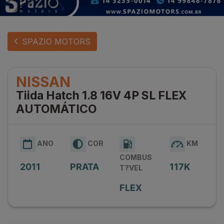
SPAZIO MOTORS
NISSAN
Tiida Hatch 1.8 16V 4P SL FLEX
AUTOMÁTICO
ANO
COR
KM
COMBUS
2011
PRATA
117K
T?VEL
FLEX