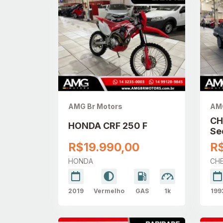
AMG Br Motors
AMG
CH
HONDA CRF 250 F
Se
R$19.990,00
R
HONDA
CH
2019
Vermelho
GAS
1k
199