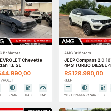
 Br Motors
AMG Br Motors
EVROLET Chevette
JEEP Compass 2.0 1
dan 1.6 SL
4P S TURBO DIESEL 
AUTOMÁTICO
$44.990,00
R$129.990,00
EVROLET
JEEP
3
Prata
GAS
35k
2021
Branco Pérola
DIESEL