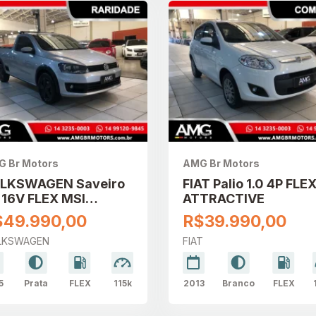
 Br Motors
AMG Br Motors
LKSWAGEN Saveiro
FIAT Palio 1.0 4P FLE
6 16V FLEX MSI
ATTRACTIVE
ENDLINE CABINE
$49.990,00
R$39.990,00
MPLES
LKSWAGEN
FIAT
5
Prata
FLEX
115k
2013
Branco
FLEX