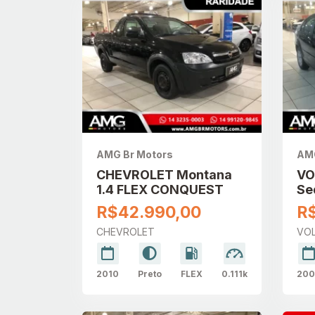
AMG Br Motors
AMG
CHEVROLET Montana
VO
1.4 FLEX CONQUEST
Se
CO
R$42.990,00
R
CHEVROLET
VO
2010
Preto
FLEX
0.111k
200