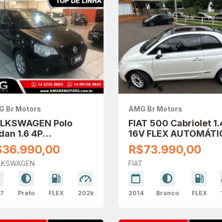
 Br Motors
AMG Br Motors
LKSWAGEN Polo
FIAT 500 Cabriolet 1.
dan 1.6 4P
16V FLEX AUTOMÁTI
MFORTLINE FLEX
$36.990,00
R$73.990,00
LKSWAGEN
FIAT
7
Preto
FLEX
202k
2014
Branco
FLEX