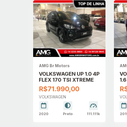
AMG Br Motors
AMG
VOLKSWAGEN UP 1.0 4P
VO
FLEX 170 TSI XTREME
1.
TR
R$71.990,00
R
SI
VOLKSWAGEN
VO
2020
Preto
111.111k
201