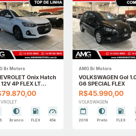
 Br Motors
AMG Br Motors
EVROLET Onix Hatch
VOLKSWAGEN Gol 1.
0 12V 4P FLEX LT
G6 SPECIAL FLEX
RBO
$79.870,00
R$45.990,00
EVROLET
VOLKSWAGEN
5
Branco
FLEX
45k
2016
Preto
FLEX