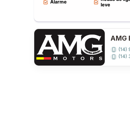
Alarme
leve
AMG B
(14)
(14)