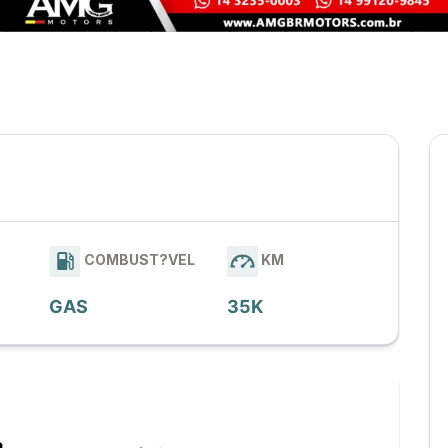
COMBUST?VEL
KM
GAS
35K
a