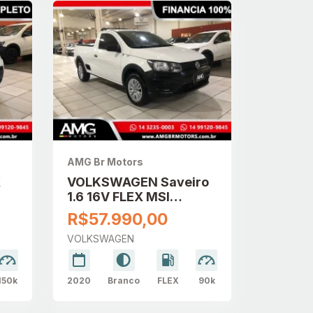
AMG Br Motors
X
VOLKSWAGEN Saveiro
1.6 16V FLEX MSI
ROBUST CABINE
R$57.990,00
SIMPLES
VOLKSWAGEN
150k
2020
Branco
FLEX
90k