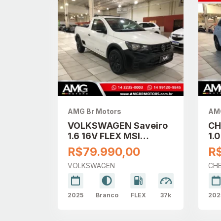
AMG Br Motors
AMG
VOLKSWAGEN Saveiro
CH
1.6 16V FLEX MSI
1.
ROBUST CABINE
TU
R$79.990,00
R
SIMPLES
VOLKSWAGEN
CH
2025
Branco
FLEX
37k
202