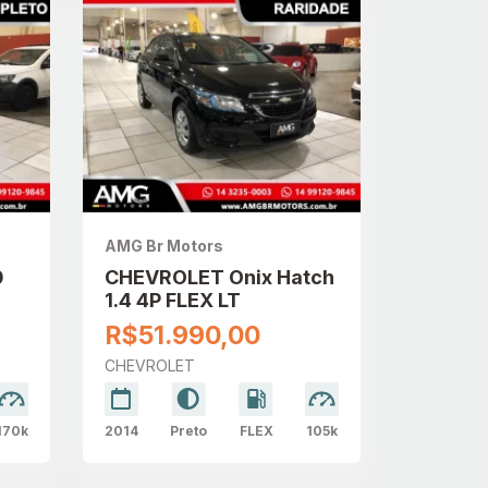
AMG Br Motors
0
CHEVROLET Onix Hatch
1.4 4P FLEX LT
R$51.990,00
CHEVROLET
170k
2014
Preto
FLEX
105k