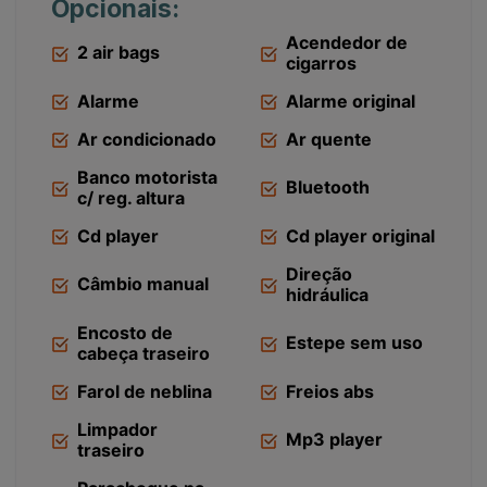
Opcionais:
Acendedor de
2 air bags
cigarros
Alarme
Alarme original
Ar condicionado
Ar quente
Banco motorista
Bluetooth
c/ reg. altura
Cd player
Cd player original
Direção
Câmbio manual
hidráulica
Encosto de
Estepe sem uso
cabeça traseiro
Farol de neblina
Freios abs
Limpador
Mp3 player
traseiro