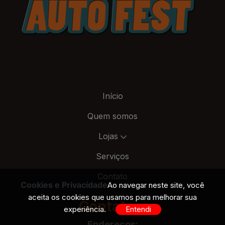
Início
Quem somos
Lojas
Serviços
Contato
Cookies e Privacidade
Ao navegar neste site, você
aceita os cookies que usamos para melhorar sua
Contatos:
experiência.
Entendi
Endereços: