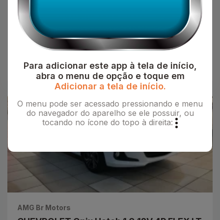
ROBUST CABINE SIMPLES
R$79.990,00
VOLKSWAGEN
Para adicionar este app à tela de início,
2025
Branco
FLEX
37k
abra o menu de opção e toque em
Adicionar a tela de início.
O menu pode ser acessado pressionando e menu
do navegador do aparelho se ele possuir, ou
tocando no ícone do topo à direita:
AMG Br Motors