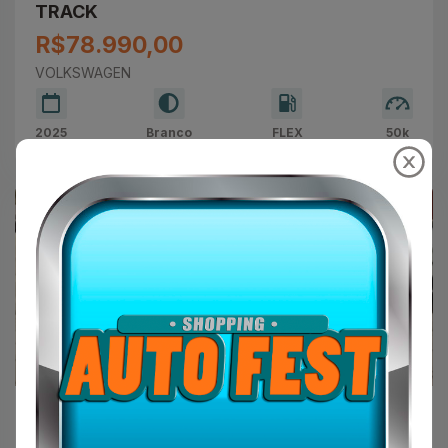
TRACK
R$78.990,00
VOLKSWAGEN
2025
Branco
FLEX
50k
AMG Br Motors
VOLKSWAGEN Saveiro 1.6 16V FLEX MSI