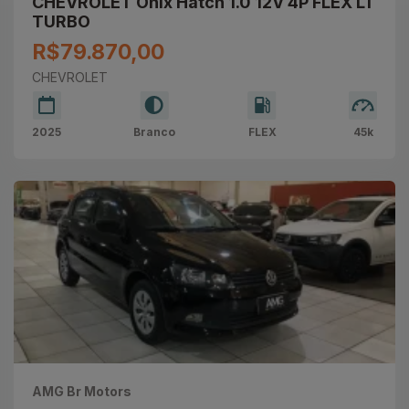
CHEVROLET Onix Hatch 1.0 12V 4P FLEX LT
TURBO
R$79.870,00
CHEVROLET
2025
Branco
FLEX
45k
AMG Br Motors