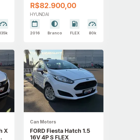
AUTOMÁTICO
R$82.900,00
HYUNDAI
135k
2016
Branco
FLEX
80k
Can Motors
h X
FORD Fiesta Hatch 1.5
16V 4P S FLEX