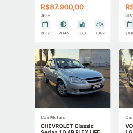
AUTOMÁTICO
AU
R$87.900,00
R
JEEP
SUZ
2017
Preto
FLEX
108k
201
Can Motors
Can
CHEVROLET Classic
VO
Sedan 1.0 4P FLEX LIFE
1.