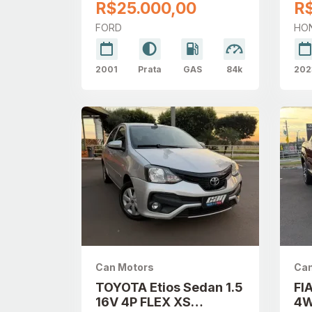
R$25.000,00
R$
FORD
HO
2001
Prata
GAS
84k
202
Can Motors
Can
TOYOTA Etios Sedan 1.5
FI
16V 4P FLEX XS
4W