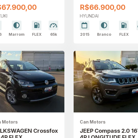
TOMÁTICO
FLEX AUTOMÁTICO
$67.900,00
R$66.900,00
UKI
HYUNDAI
6
Marrom
FLEX
65k
2015
Branco
FLEX
 Motors
Can Motors
LKSWAGEN Crossfox
JEEP Compass 2.0 1
6 4P FLEX
4P LONGITUDE FLEX