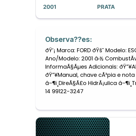
2001
PRATA
Observa??es:
ðŸ’¡ Marca: FORD ðŸš˜ Modelo: ES
Ano/Modelo: 2001 â›½ CombustÃ­ve
InformaÃ§Ãµes Adicionais: ðŸ”¥A
ðŸ”¥Manual, chave cÃ³pia e nota 
â–¶ï¸DireÃ§Ã£o HidrÃ¡ulica â–¶ï¸
14 99122-3247