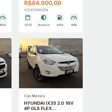
AUTOMÁTICO
R$84.900,00
VOLKSWAGEN
80k
2015
Branco
GAS
88k
Can Motors
HYUNDAI IX35 2.0 16V
4P GLS FLEX