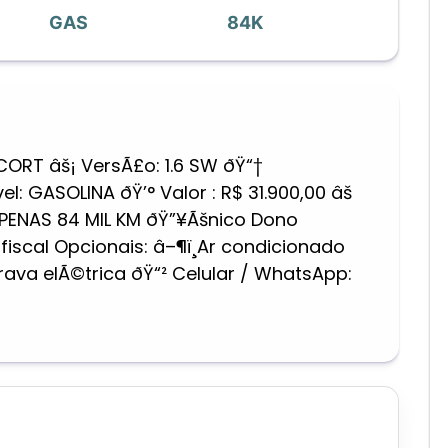
GAS
84K
CORT âš¡ VersÃ£o: 1.6 SW ðŸ“†
l: GASOLINA ðŸ’° Valor : R$ 31.900,00 âš
PENAS 84 MIL KM ðŸ”¥Ãšnico Dono
fiscal Opcionais: â–¶ï¸Ar condicionado
Trava elÃ©trica ðŸ“² Celular / WhatsApp: