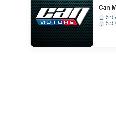
Can M
(14)
(14)