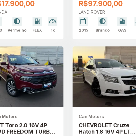
4P 4WD DYNAMIC
17.900,00
R$97.900,00
AUTOMÁTICO
NDA
LAND ROVER
3
Vermelho
FLEX
1k
2015
Branco
GAS
 Motors
Can Motors
AT Toro 2.0 16V 4P
CHEVROLET Cruze
D FREEDOM TURBO
Hatch 1.8 16V 4P LT