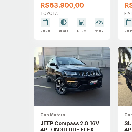
AUTOMÁTICO
DI
R$63.900,00
R
TOYOTA
FIA
2020
Prata
FLEX
110k
201
Can Motors
Can
JEEP Compass 2.0 16V
SU
4P LONGITUDE FLEX
4P