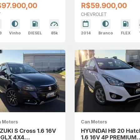
ESEL
SPORT FLEX
$97.900,00
R$59.900,00
T
CHEVROLET
9
Vinho
DIESEL
85k
2014
Branco
FLEX
 Motors
Can Motors
ZUKI S Cross 1.6 16V
HYUNDAI HB 20 Hatc
 GLX 4X4
1.6 16V 4P PREMIUM