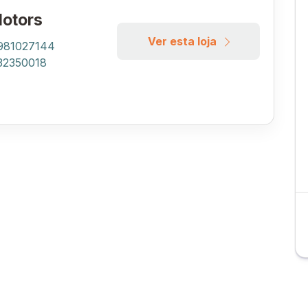
otors
Ver esta loja
 981027144
 32350018