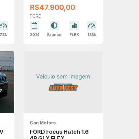
R$47.900,00
FORD
78k
2014
Branco
FLEX
135k
Can Motors
6V
FORD Focus Hatch 1.6
4P GLX FLEX