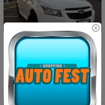
Can Motors
CHEVROLET Cruze Hatch 1.8 16V 4P LT
SPORT FLEX
R$59.900,00
CHEVROLET
2014
Branco
FLEX
135k