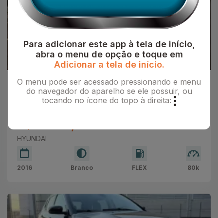
Para adicionar este app à tela de início,
abra o menu de opção e toque em
Adicionar a tela de início.
O menu pode ser acessado pressionando e menu
Can Motors
do navegador do aparelho se ele possuir, ou
HYUNDAI IX35 2.0 16V 4P GLS FLEX
tocando no ícone do topo à direita:
AUTOMÁTICO
R$82.900,00
HYUNDAI
2016
Branco
FLEX
80k