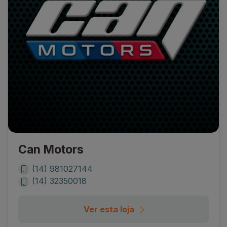
Can Motors
(14) 981027144
(14) 32350018
Ver esta loja