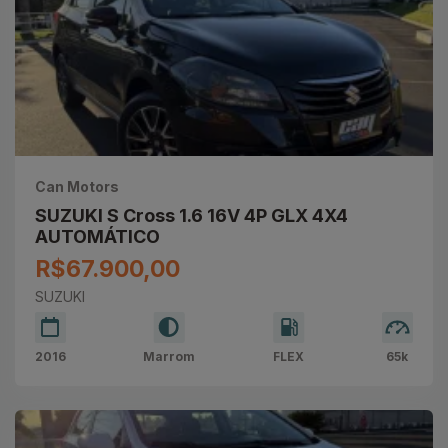
Can Motors
SUZUKI S Cross 1.6 16V 4P GLX 4X4
AUTOMÁTICO
R$67.900,00
SUZUKI
2016
Marrom
FLEX
65k