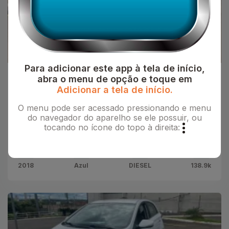
Para adicionar este app à tela de início,
abra o menu de opção e toque em
Platinum Multimarcas
Adicionar a tela de início.
VOLKSWAGEN Amarok 2.0 16V CABINE
DUPLA TURBO INTERCOOLER
O menu pode ser acessado pressionando e menu
do navegador do aparelho se ele possuir, ou
R$118.900,00
tocando no ícone do topo à direita:
VOLKSWAGEN
2018
Azul
DIESEL
138.9k