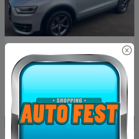
Platinum Multimarcas
AUDI Q3 2.0 4P TFSI ATTRACTION
QUATTRO S-TRONIC AUTOMÁTICO
R$89.900,00
AUDI
2013
Prata
GAS
157.11k