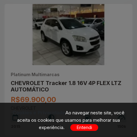
Platinum Multimarcas
CHEVROLET Tracker 1.8 16V 4P FLEX LTZ
AUTOMÁTICO
R$69.900,00
CHEVROLET
Cookies e Privacidade
Ao navegar neste site, você
aceita os cookies que usamos para melhorar sua
2015
Branco
FLEX
150k
experiência.
Entendi