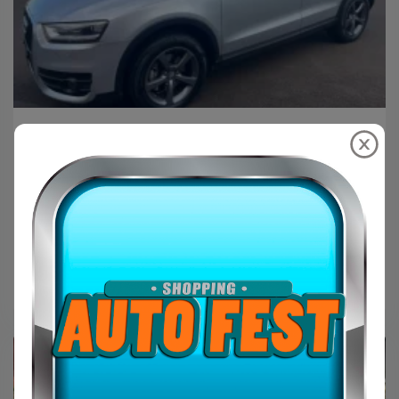
Platinum Multimarcas
AUDI Q3 2.0 4P TFSI ATTRACTION
QUATTRO S-TRONIC AUTOMÁTICO
R$89.900,00
AUDI
2013
Prata
GAS
157.11k