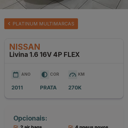
PLATINUM MULTIMARCAS
NISSAN
Livina 1.6 16V 4P FLEX
ANO
COR
KM
2011
PRATA
270K
Opcionais:
2 air bags
4 pneus novos