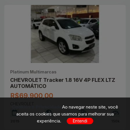
Platinum Multimarcas
CHEVROLET Tracker 1.8 16V 4P FLEX LTZ
AUTOMÁTICO
R$69.900,00
CHEVROLET
Cookies e Privacidade
Ao navegar neste site, você
aceita os cookies que usamos para melhorar sua
experiência.
Entendi
2015
Branco
FLEX
150k