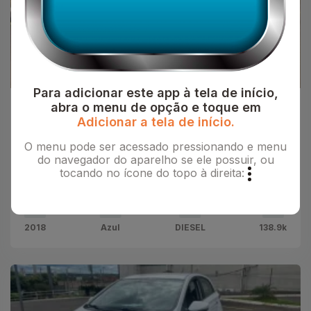
Para adicionar este app à tela de início,
abra o menu de opção e toque em
Platinum Multimarcas
Adicionar a tela de início.
VOLKSWAGEN Amarok 2.0 16V CABINE
DUPLA TURBO INTERCOOLER
O menu pode ser acessado pressionando e menu
do navegador do aparelho se ele possuir, ou
R$118.900,00
tocando no ícone do topo à direita:
VOLKSWAGEN
2018
Azul
DIESEL
138.9k