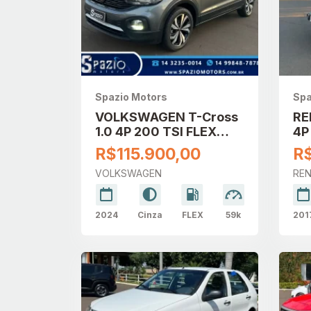
Spazio Motors
Spa
VOLKSWAGEN T-Cross
RE
1.0 4P 200 TSI FLEX
4P
AUTOMÁTICO
AU
R$115.900,00
R
VOLKSWAGEN
RE
2024
Cinza
FLEX
59k
201