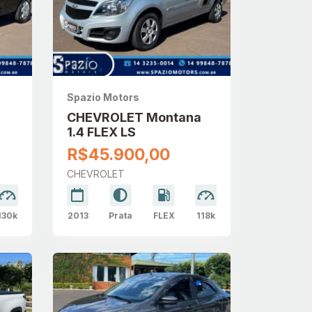
Spazio Motors
0
CHEVROLET Montana
1.4 FLEX LS
R$45.900,00
CHEVROLET
130k
2013
Prata
FLEX
118k