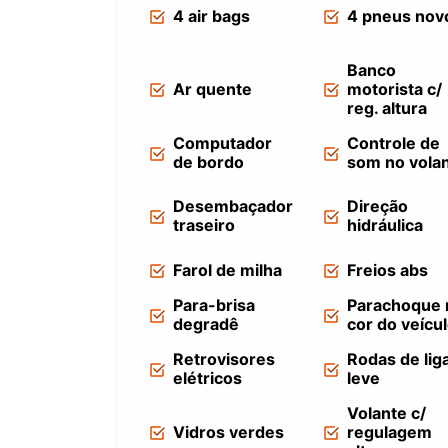
4 air bags
4 pneus nov
Banco
Ar quente
motorista c/
reg. altura
Computador
Controle de
de bordo
som no vola
Desembaçador
Direção
traseiro
hidráulica
Farol de milha
Freios abs
Para-brisa
Parachoque 
degradê
cor do veícu
Retrovisores
Rodas de lig
elétricos
leve
Volante c/
Vidros verdes
regulagem