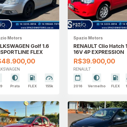
zio Motors
Spazio Motors
LKSWAGEN Golf 1.6
RENAULT Clio Hatch 
 SPORTLINE FLEX
16V 4P EXPRESSION
$48.900,00
R$39.900,00
LKSWAGEN
RENAULT
9
Prata
FLEX
155k
2016
Vermelho
FLEX