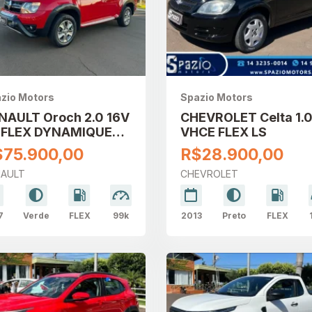
zio Motors
Spazio Motors
NAULT Oroch 2.0 16V
CHEVROLET Celta 1.
 FLEX DYNAMIQUE
VHCE FLEX LS
TOMÁTICO
$75.900,00
R$28.900,00
NAULT
CHEVROLET
7
Verde
FLEX
99k
2013
Preto
FLEX