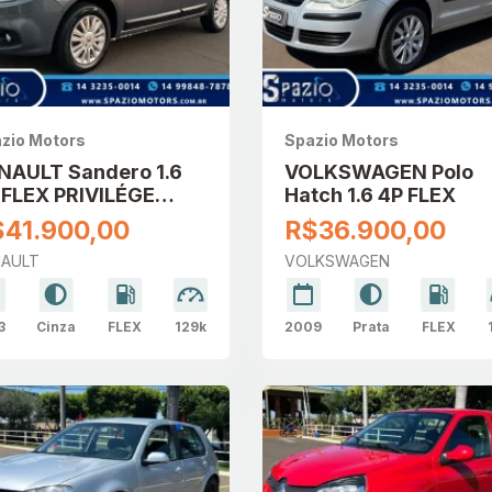
zio Motors
Spazio Motors
NAULT Sandero 1.6
VOLKSWAGEN Polo
 FLEX PRIVILÉGE
Hatch 1.6 4P FLEX
TOMÁTICO
$41.900,00
R$36.900,00
NAULT
VOLKSWAGEN
3
Cinza
FLEX
129k
2009
Prata
FLEX