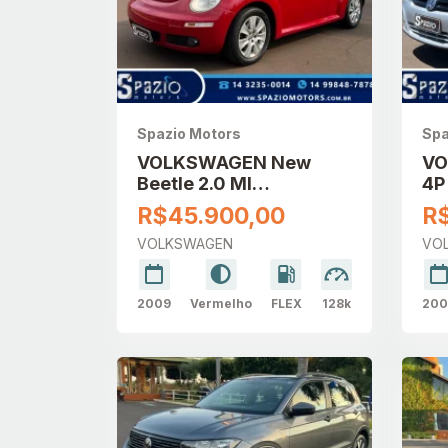
Spazio Motors
Spa
VOLKSWAGEN New
VO
Beetle 2.0 MI
4P
AUTOMÁTICO
R$45.900,00
R
VOLKSWAGEN
VO
2009
Vermelho
FLEX
128k
200