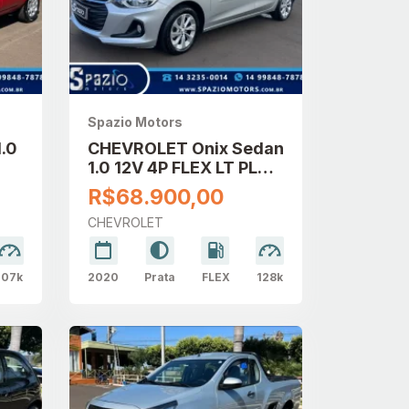
Spazio Motors
1.0
CHEVROLET Onix Sedan
1.0 12V 4P FLEX LT PLUS
TURBO AUTOMÁTICO
R$68.900,00
CHEVROLET
107k
2020
Prata
FLEX
128k