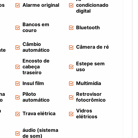
os
Alarme original
condicionado
digital
Bancos em
Bluetooth
couro
Câmbio
Câmera de ré
nte
automático
Encosto de
Estepe sem
cabeça
uso
traseiro
Insul film
Multimídia
na
Piloto
Retrovisor
lo
automático
fotocrômico
a
Vidros
Trava elétrica
elétricos
áudio (sistema
de som)