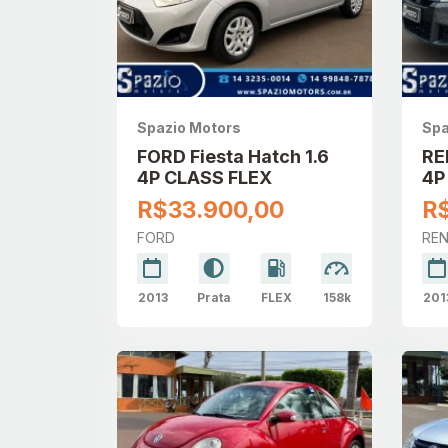
Spazio Motors
Spa
FORD Fiesta Hatch 1.6
RE
4P CLASS FLEX
4P
AU
R$33.900,00
R
FORD
RE
2013
Prata
FLEX
158k
201