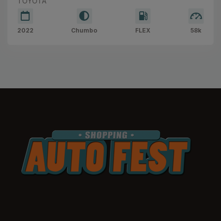
TOYOTA
2022
Chumbo
FLEX
58k