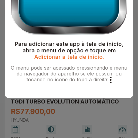
Para adicionar este app à tela de início,
abra o menu de opção e toque em
Adicionar a tela de início.
O menu pode ser acessado pressionando e menu
do navegador do aparelho se ele possuir, ou
tocando no ícone do topo à direita:
GP Motors Multimarcas
HYUNDAI HB 20 Hatch 1.0 12V 4P FLEX
TGDI TURBO EVOLUTION AUTOMÁTICO
R$77.900,00
HYUNDAI