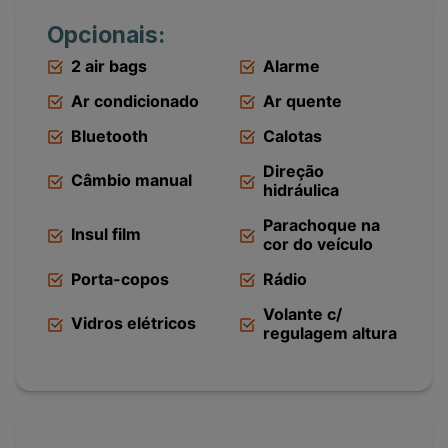
Opcionais:
2 air bags
Alarme
Ar condicionado
Ar quente
Bluetooth
Calotas
Direção
Câmbio manual
hidráulica
Parachoque na
Insul film
cor do veículo
Porta-copos
Rádio
Volante c/
Vidros elétricos
regulagem altura