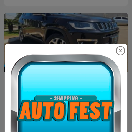
GP Motors Multimarcas
JEEP Compass 2.0 16V 4P LIMITED FLEX
AUTOMÁTICO
R$104.900,00
JEEP
2018
Preto
FLEX
118k