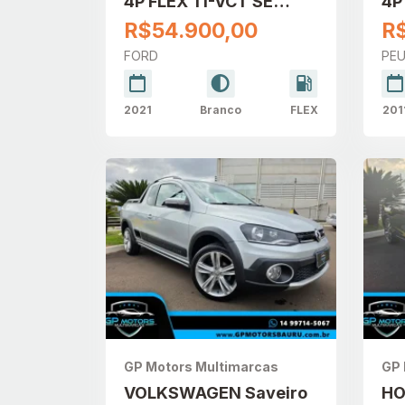
4P FLEX TI-VCT SE
4P
PLUS
R$54.900,00
R
FORD
PE
2021
Branco
FLEX
201
GP Motors Multimarcas
GP 
VOLKSWAGEN Saveiro
HO