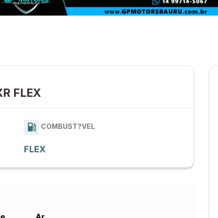
XR FLEX
COMBUST?VEL
FLEX
de
Ar