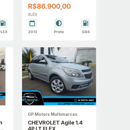
TRONIC AUTOMÁTICO
R$86.900,00
AUDI
FLEX
2013
Preto
GAS
GP Motors Multimarcas
h
CHEVROLET Agile 1.4
4P LT FLEX