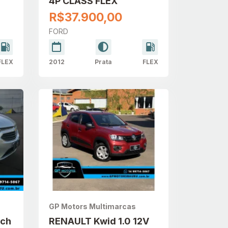
4P CLASS FLEX
R$37.900,00
FORD
FLEX
2012
Prata
FLEX
GP Motors Multimarcas
tch
RENAULT Kwid 1.0 12V