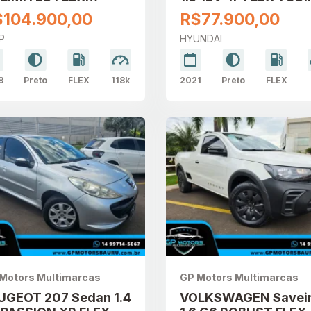
TOMÁTICO
TURBO EVOLUTION
$104.900,00
R$77.900,00
AUTOMÁTICO
P
HYUNDAI
8
Preto
FLEX
118k
2021
Preto
FLEX
Motors Multimarcas
GP Motors Multimarcas
UGEOT 207 Sedan 1.4
VOLKSWAGEN Savei