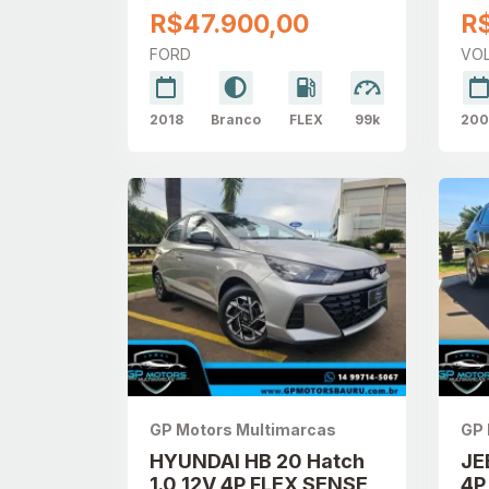
R$47.900,00
R
FORD
VO
2018
Branco
FLEX
99k
200
GP Motors Multimarcas
GP 
HYUNDAI HB 20 Hatch
JE
1.0 12V 4P FLEX SENSE
4P