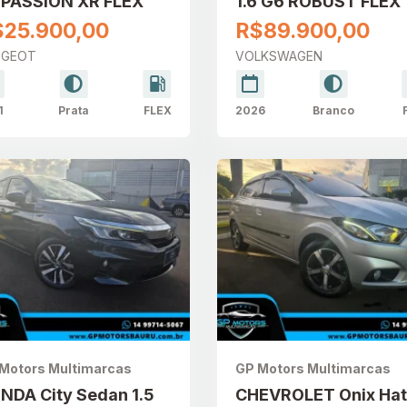
 PASSION XR FLEX
1.6 G6 ROBUST FLEX
$25.900,00
R$89.900,00
UGEOT
VOLKSWAGEN
1
Prata
FLEX
2026
Branco
Motors Multimarcas
GP Motors Multimarcas
NDA City Sedan 1.5
CHEVROLET Onix Ha