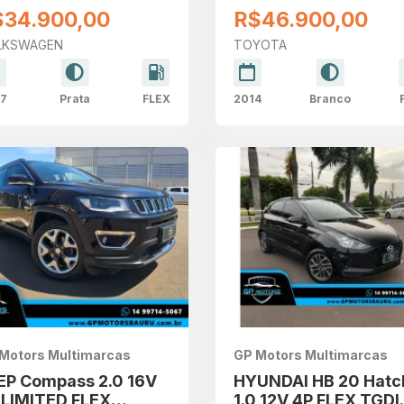
$34.900,00
R$46.900,00
LKSWAGEN
TOYOTA
7
Prata
FLEX
2014
Branco
Motors Multimarcas
GP Motors Multimarcas
EP Compass 2.0 16V
HYUNDAI HB 20 Hatc
 LIMITED FLEX
1.0 12V 4P FLEX TGDI