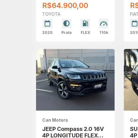
AUTOMÁTICO
DI
R$64.900,00
R
TOYOTA
FIA
2020
Prata
FLEX
110k
201
Can Motors
Can
JEEP Compass 2.0 16V
SU
4P LONGITUDE FLEX
4P