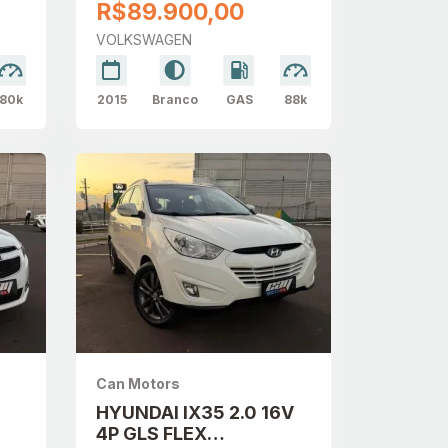
AUTOMÁTICO
R$89.900,00
VOLKSWAGEN
80k
2015
Branco
GAS
88k
Can Motors
HYUNDAI IX35 2.0 16V
4P GLS FLEX