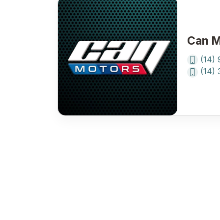
Can M
(14)
(14)