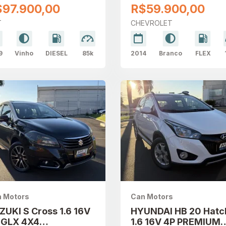
ESEL
SPORT FLEX
$97.900,00
R$59.900,00
T
CHEVROLET
9
Vinho
DIESEL
85k
2014
Branco
FLEX
 Motors
Can Motors
ZUKI S Cross 1.6 16V
HYUNDAI HB 20 Hatc
 GLX 4X4
1.6 16V 4P PREMIUM