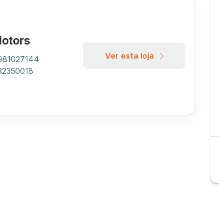
otors
Ver esta loja
 981027144
 32350018