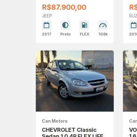
AUTOMÁTICO
AU
R$87.900,00
R
JEEP
SUZ
2017
Preto
FLEX
108k
201
Can Motors
Can
CHEVROLET Classic
VO
Sedan 1.0 4P FLEX LIFE
1.