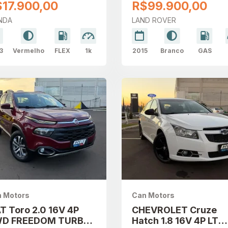
4P 4WD DYNAMIC
17.900,00
R$99.900,00
AUTOMÁTICO
NDA
LAND ROVER
3
Vermelho
FLEX
1k
2015
Branco
GAS
 Motors
Can Motors
AT Toro 2.0 16V 4P
CHEVROLET Cruze
D FREEDOM TURBO
Hatch 1.8 16V 4P LT