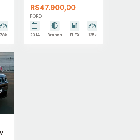
R$47.900,00
FORD
78k
2014
Branco
FLEX
135k
6V