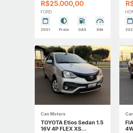
R$25.000,00
R$
FORD
HO
2001
Prata
GAS
84k
202
Can Motors
Can
TOYOTA Etios Sedan 1.5
FI
16V 4P FLEX XS
4W