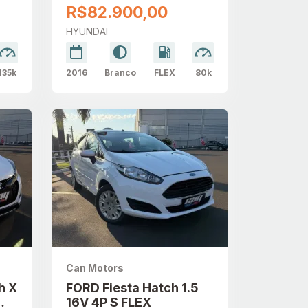
AUTOMÁTICO
R$82.900,00
HYUNDAI
135k
2016
Branco
FLEX
80k
Can Motors
h X
FORD Fiesta Hatch 1.5
16V 4P S FLEX