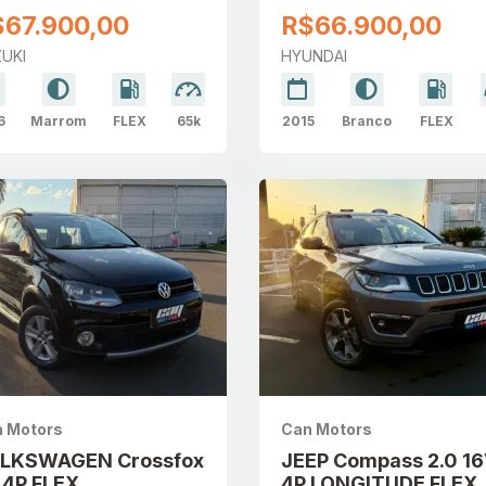
TOMÁTICO
FLEX AUTOMÁTICO
$67.900,00
R$66.900,00
UKI
HYUNDAI
6
Marrom
FLEX
65k
2015
Branco
FLEX
 Motors
Can Motors
LKSWAGEN Crossfox
JEEP Compass 2.0 1
6 4P FLEX
4P LONGITUDE FLEX